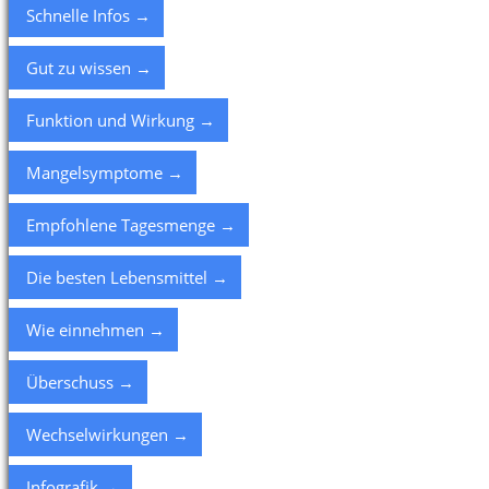
Schnelle Infos →
Gut zu wissen →
Funktion und Wirkung →
Mangelsymptome →
Empfohlene Tagesmenge →
Die besten Lebensmittel →
Wie einnehmen →
Überschuss →
Wechselwirkungen →
Infografik →