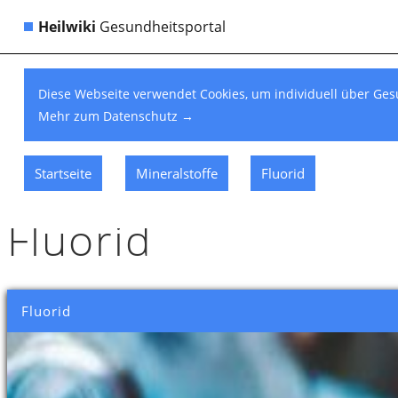
Heilwiki
Gesundheitsportal
Diese Webseite verwendet Cookies, um individuell über Ges
Mehr zum Datenschutz
→
Startseite
Mineralstoffe
Fluorid
Fluorid
Fluorid