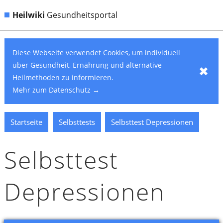
Heilwiki
Gesundheitsportal
Diese Webseite verwendet Cookies, um individuell
über Gesundheit, Ernährung und alternative
✖
Heilmethoden zu informieren.
Mehr zum Datenschutz
→
Startseite
Selbsttests
Selbsttest Depressionen
Selbsttest
Depressionen