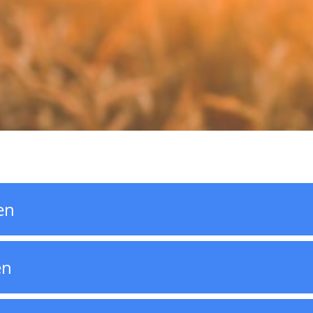
en
en