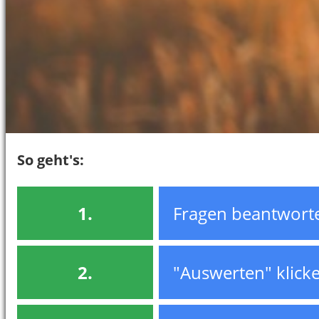
So geht's:
1.
Fragen beantwort
2.
"Auswerten" klick