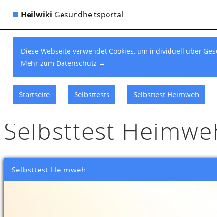
Heilwiki
Gesundheitsportal
Diese Webseite verwendet Cookies, um individuell über Ges
Mehr zum Datenschutz
→
Startseite
Selbsttests
Selbsttest Heimweh
Selbsttest Heimwe
Selbsttest Heimweh