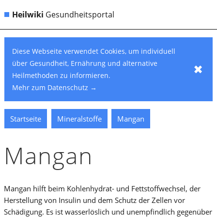
Heilwiki
Gesundheitsportal
Diese Webseite verwendet Cookies, um individuell
über Gesundheit, Ernährung und alternative
✖
Heilmethoden zu informieren.
Mehr zum Datenschutz
→
Startseite
Mineralstoffe
Mangan
Mangan
Mangan hilft beim Kohlenhydrat- und Fettstoffwechsel, der
Herstellung von Insulin und dem Schutz der Zellen vor
Schädigung. Es ist wasserlöslich und unempfindlich gegenüber