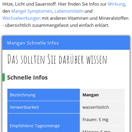
Hitze, Licht und Sauerstoff. Hier finden Sie Infos zur
Wirkung
,
den
Mangel Symptomen
,
Lebensmitteln
und
Wechselwirkungen
mit anderen Vitaminen und Mineralstoffen
- übersichtlich zusammengefasst und einfach erklärt.
Mangan Schnelle Infos
Das sollten Sie darüber wissen
Schnelle Infos
Bezeichnung
Mangan
Verwertbarkeit
wasserlöslich
Frauen: 5 mg
Empfohlene Tagesmenge
Männer: 5 mg