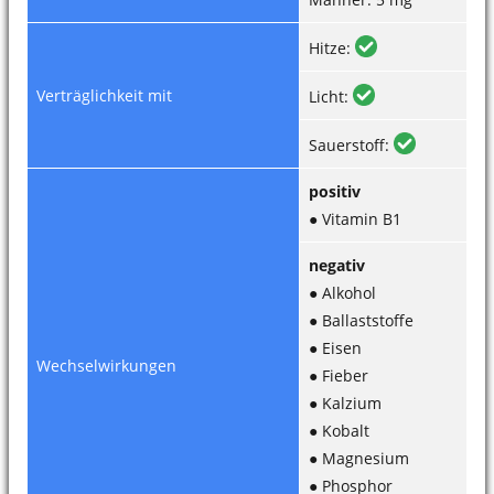
Hitze:
Verträglichkeit mit
Licht:
Sauerstoff:
positiv
● Vitamin B1
negativ
● Alkohol
● Ballaststoffe
● Eisen
Wechselwirkungen
● Fieber
● Kalzium
● Kobalt
● Magnesium
● Phosphor