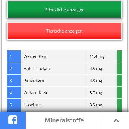
Pflanzliche anzeigen
Tierische anzeigen
1
Weizen Keim
11,4 mg
2
Hafer Flocken
4,5 mg
3
Pinienkern
4,3 mg
4
Weizen Kleie
3,7 mg
5
Haselnuss
3,5 mg
6
Müsli
3 mg
Mineralstoffe
7
Petersilie
2,7 mg