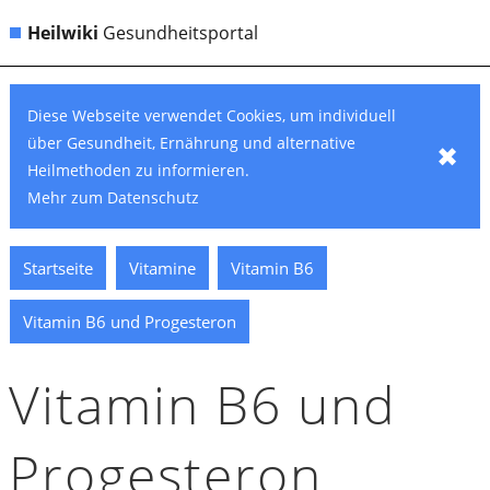
Heilwiki
Gesundheitsportal
Diese Webseite verwendet Cookies, um individuell
über Gesundheit, Ernährung und alternative
✖
Heilmethoden zu informieren.
Mehr zum Datenschutz
Startseite
Vitamine
Vitamin B6
Vitamin B6 und Progesteron
Vitamin B6 und
Progesteron