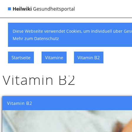
Heilwiki
Gesundheitsportal
Diese Webseite verwendet Cookies, um individuell über Ges
Mehr zum Datenschutz
Startseite
Vitamine
Vitamin B2
Vitamin B2
Vitamin B2