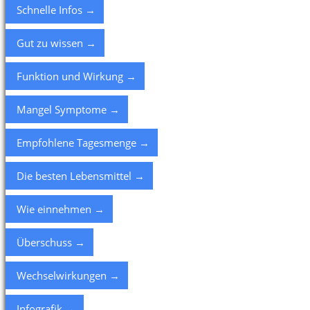
Schnelle Infos →
Gut zu wissen →
Funktion und Wirkung →
Mangel Symptome →
Empfohlene Tagesmenge →
Die besten Lebensmittel →
Wie einnehmen →
Überschuss →
Wechselwirkungen →
Infografik →