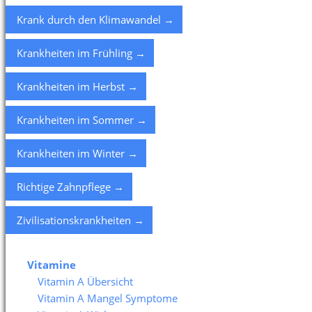
Krank durch den Klimawandel →
Krankheiten im Frühling →
Krankheiten im Herbst →
Krankheiten im Sommer →
Krankheiten im Winter →
Richtige Zahnpflege →
Zivilisationskrankheiten →
Vitamine
Vitamin A Übersicht
Vitamin A Mangel Symptome