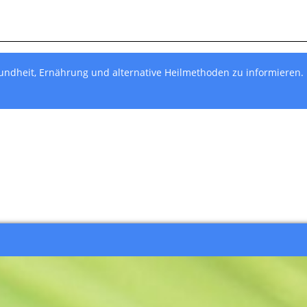
undheit, Ernährung und alternative Heilmethoden zu informieren.