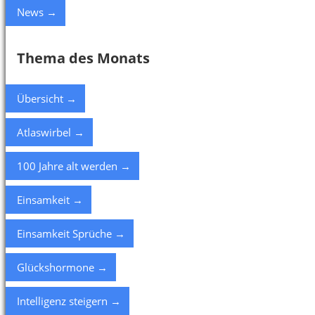
News →
Thema des Monats
Übersicht →
Atlaswirbel →
100 Jahre alt werden →
Einsamkeit →
Einsamkeit Sprüche →
Glückshormone →
Intelligenz steigern →