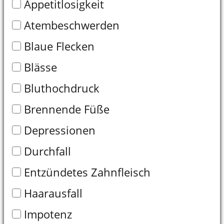
Kopfschmerzen
Kreislaufprobleme
Leistungsschwäche
Lichtempfindlichkeit
Muskelschmerzen
Müdigkeit
Nachtblindheit
Niedriger Blutdruck
Schlafstörungen
Schwitzen
Sehstörungen
Trockene Haut
Übelkeit
Verdauungsbeschwerden
Vergesslichkeit