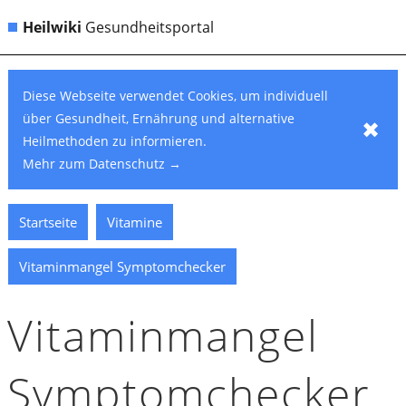
Heilwiki
Gesundheitsportal
Diese Webseite verwendet Cookies, um individuell
über Gesundheit, Ernährung und alternative
✖
Heilmethoden zu informieren.
Mehr zum Datenschutz
→
Startseite
Vitamine
Vitaminmangel Symptomchecker
Vitamin­mangel
Symptom­checker